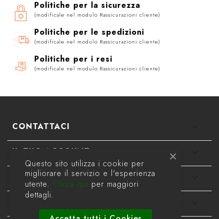
Politiche per la sicurezza
(modificale nel modulo Rassicurazioni cliente)
Politiche per le spedizioni
(modificale nel modulo Rassicurazioni cliente)
Politiche per i resi
(modificale nel modulo Rassicurazioni cliente)
CONTATTACI
keyboard_arrow_down
IL TUO ACCOUNT

Questo sito utilizza i cookie per
migliorare il servizio e l'esperienza
INFORMAZIONI

utente.
Clicca qui
per maggiori
dettagli.
LA NOSTRA AZIENDA

Accetta tutti i Cookies