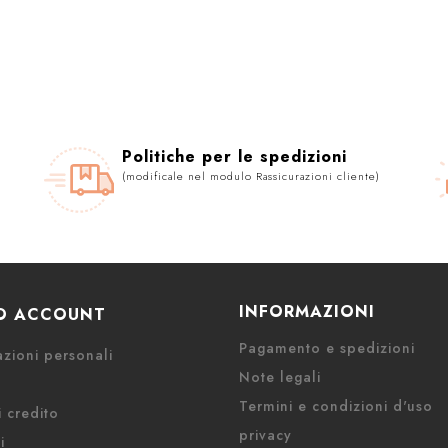
Politiche per le spedizioni
(modificale nel modulo Rassicurazioni cliente)
INFORMAZIONI
UO ACCOUNT
Pagamento e spedizioni
zioni personali
Note legali
Termini e condizioni d'uso
 credito
privacy
i