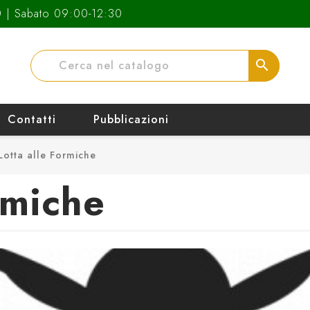
0 | Sabato 09:00-12:30
search
Contatti
Pubblicazioni
Lotta alle Formiche
rmiche