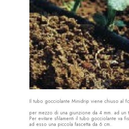
Il tubo gocciolante Minidrip viene chiuso al 
per mezzo di una giunzione da 4 mm. ad un t
Per evitare sfilamenti il tubo gocciolante va 
ad esso una piccola fascetta da 6 cm.