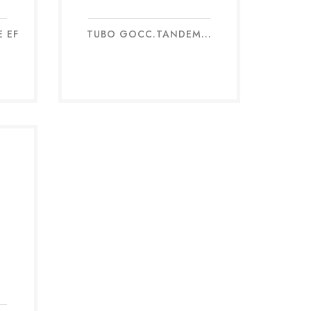
 EF
TUBO GOCC.TANDEM...
Anteprima
