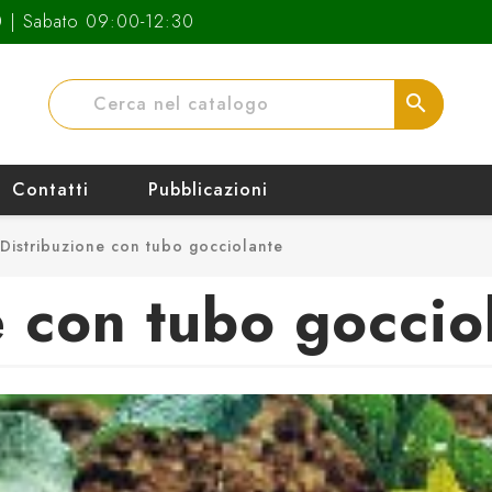
0 | Sabato 09:00-12:30
search
Contatti
Pubblicazioni
Distribuzione con tubo gocciolante
e con tubo goccio