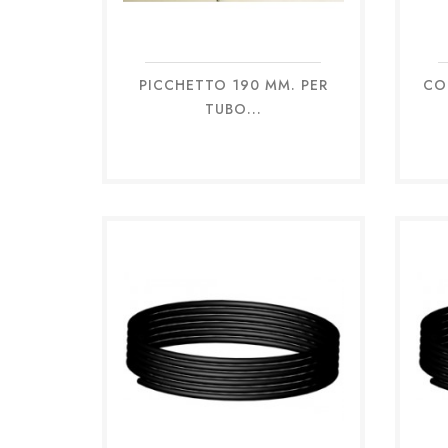
PICCHETTO 190 MM. PER
CO
Anteprima

TUBO...