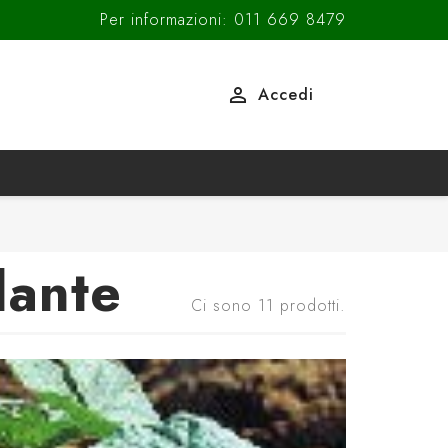
Per informazioni: 011 669 8479

Accedi
lante
Ci sono 11 prodotti.