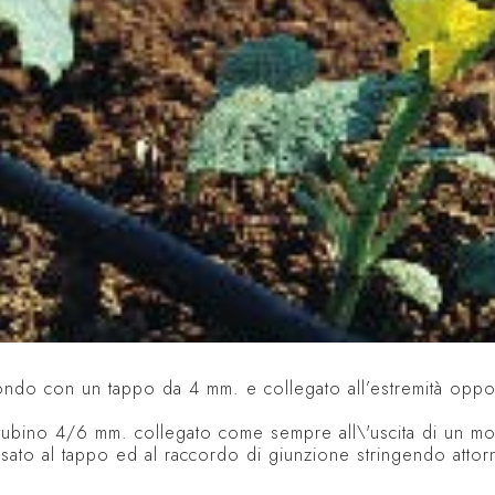
fondo con un tappo da 4 mm. e collegato all’estremità oppo
ubino 4/6 mm. collegato come sempre all\'uscita di un mo
fissato al tappo ed al raccordo di giunzione stringendo atto