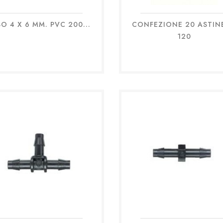
O 4 X 6 MM. PVC 200...
CONFEZIONE 20 ASTINE
Anteprima
Anteprima


120