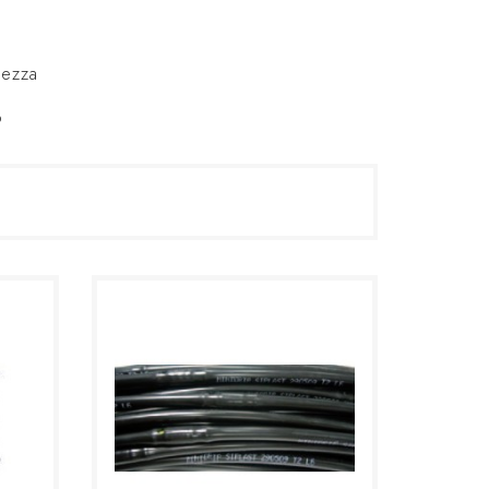
hezza
o