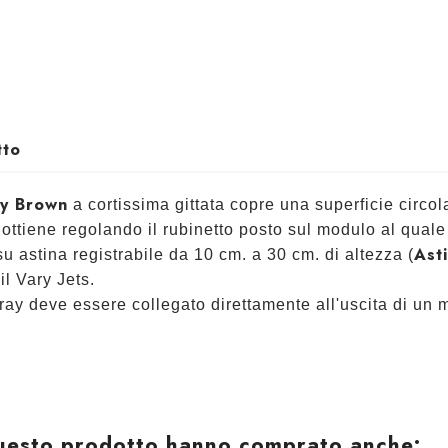
tto
y Brown
a cortissima gittata copre una superficie circol
i ottiene regolando il rubinetto posto sul modulo al quale 
Ast
stina registrabile da 10 cm. a 30 cm. di altezza (
il Vary Jets.
y deve essere collegato direttamente all'uscita di un m
 questo prodotto hanno comprato anche: