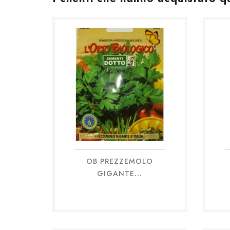
OB PREZZEMOLO
Anteprima

GIGANTE...