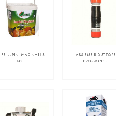
.FE LUPINI MACINATI 3
ASSIEME RIDUTTORE
Anteprima
Anteprima


KG.
PRESSIONE...