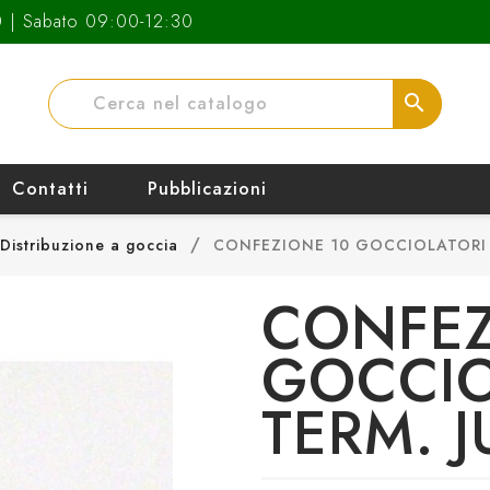
0 | Sabato 09:00-12:30
search
Contatti
Pubblicazioni
Distribuzione a goccia
CONFEZIONE 10 GOCCIOLATORI T
CONFEZ
GOCCIO
TERM. J