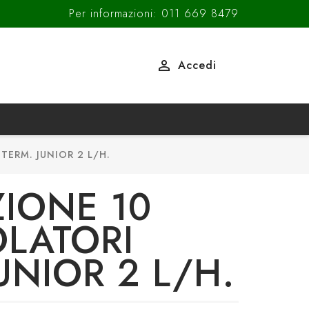
Per informazioni: 011 669 8479

Accedi
ERM. JUNIOR 2 L/H.
IONE 10
LATORI
UNIOR 2 L/H.