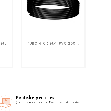
 ML.
TUBO 4 X 6 MM. PVC 200...
Anteprima

Politiche per i resi
(modificale nel modulo Rassicurazioni cliente)