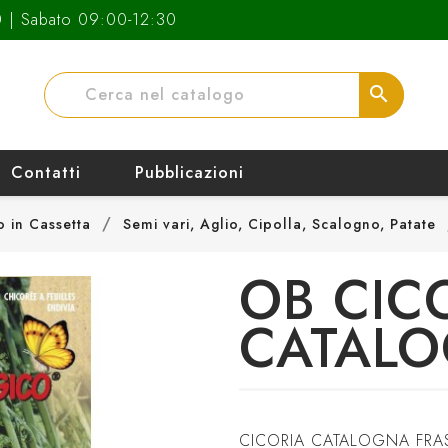
0 | Sabato 09:00-12:30
search
Contatti
Pubblicazioni
o in Cassetta
Semi vari, Aglio, Cipolla, Scalogno, Patate
OB CIC
CATALO
CICORIA CATALOGNA FRAS