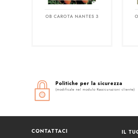
OB CAROTA NANTES 3
O
Anteprima

Politiche per la sicurezza
(modificale nel modulo Rassicurazioni cliente)
CONTATTACI
IL T