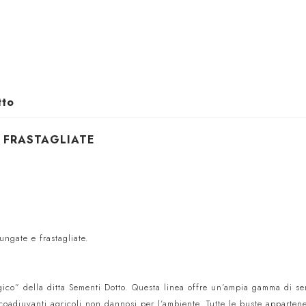
tto
 FRASTAGLIATE
ungate e frastagliate.
ogico” della ditta Sementi Dotto. Questa linea offre un’ampia gamma di s
coadiuvanti agricoli non dannosi per l’ambiente. Tutte le buste appartene