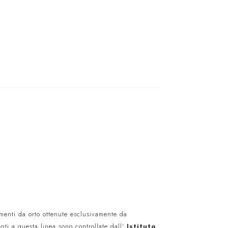
ementi da orto ottenute esclusivamente da
nti a questa linea sono controllate dall'
Istituto