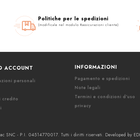
Politiche per le spedizioni
(modificale nel modulo Rassicurazioni cliente)
INFORMAZIONI
UO ACCOUNT
Pagamento e spedizioni
zioni personali
Note legali
Termini e condizioni d'uso
 credito
privacy
i
c SNC - P.I. 04514770017. Tutti i diritti riservati. Developed by E