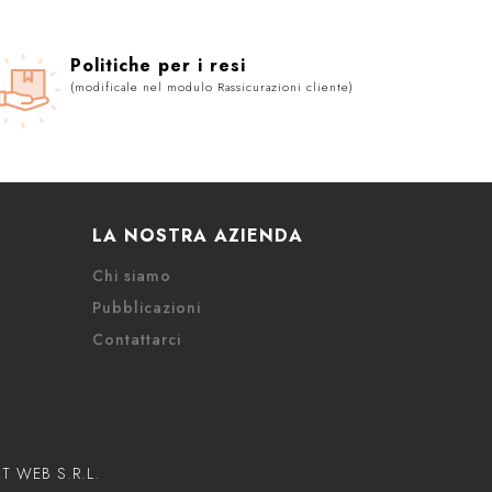
Politiche per i resi
(modificale nel modulo Rassicurazioni cliente)
LA NOSTRA AZIENDA
Chi siamo
Pubblicazioni
Contattarci
DIT WEB S.R.L.