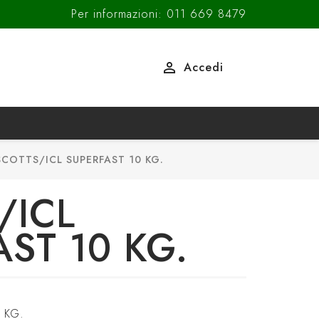
Per informazioni: 011 669 8479

Accedi
SCOTTS/ICL SUPERFAST 10 KG.
/ICL
ST 10 KG.
 KG.