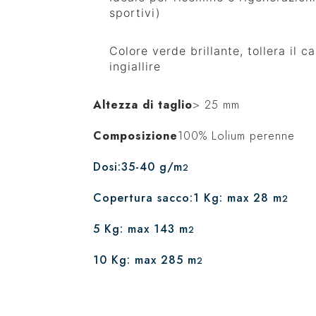
sportivi)
Colore verde brillante, tollera il 
ingiallire
Altezza di taglio
> 25 mm
Composizione
100% Lolium perenne
Dosi:35-40 g/m
2
Copertura sacco:1 Kg: max 28 m
2
5 Kg: max 143 m
2
10 Kg: max 285 m
2