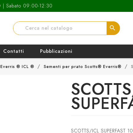
0 | Sabato 09:00-12:30
search
Contatti
Pubblicazioni
 Everris ® ICL ®
Sementi per prato Scotts® Everris®
SCOTTS
SUPERFA
SCOTTS/ICL SUPERFAST 10