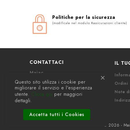
Politiche per la sicurezza
(modificale nel modulo Rassicurazioni cliente)
CONTATTACI
IL T
Maiac
Informa
Corso Guglielmo Marconi 4
Questo sito utilizza i cookie per
Ordini
10125 Torino
migliorare il servizio e l'esperienza
Note di
Torino
utente.
Clicca qui
per maggiori
dettagli.
Italia
Indirizz
Telefono:
0116698479
Accetta tutti i Cookies
Email
info@maiac.it
© 2026 - Maia