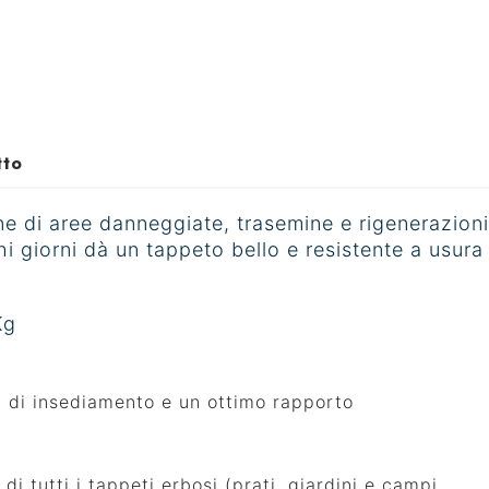
tto
ine di aree danneggiate, trasemine e rigenerazioni 
hi giorni dà un tappeto bello e resistente a usura 
Kg
tà di insediamento e un ottimo rapporto
di tutti i tappeti erbosi (prati, giardini e campi