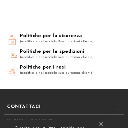
Politiche per la sicurezza
(modificale nel modulo Rassicurazioni cliente)
Politiche per le spedizioni
(modificale nel modulo Rassicurazioni cliente)
Politiche per i resi
(modificale nel modulo Rassicurazioni cliente)
CONTATTACI
keyboard_arrow_down
IL TUO ACCOUNT
