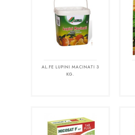
AL.FE LUPINI MACINATI 3
Anteprima

KG.