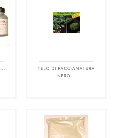
...
TELO DI PACCIAMATURA
Anteprima

NERO...