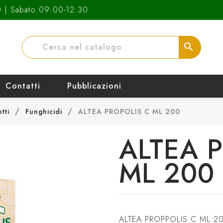
0 | Sabato 09:00-12:30
search
Contatti
Pubblicazioni
tti
Funghicidi
ALTEA PROPOLIS C ML 200
ALTEA 
ML 200
ALTEA PROPPOLIS C ML 2