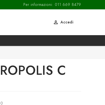
Per informazioni: 011 669 8479

Accedi
PROPOLIS C
00